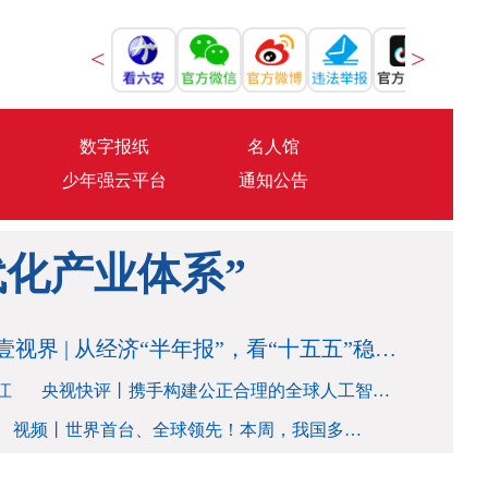
<
>
数字报纸
名人馆
少年强云平台
通知公告
有力？总书记这样部署
>>
化产业体系”
壹视界 | 从经济“半年报”，看“十五五”稳健开局
>>
有力？总书记这样部署
江
央视快评丨携手构建公正合理的全球人工智能治理体系
>>
视频丨世界首台、全球领先！本周，我国多领域解锁硬核成就
>>
化产业体系”