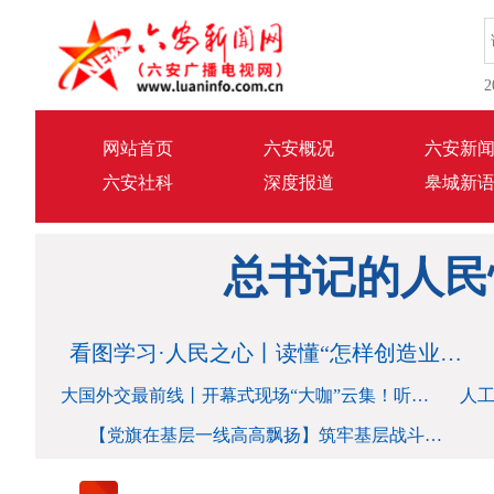
2
网站首页
六安概况
六安新
六安社科
深度报道
皋城新
时政新闻眼丨如何把
总书记的人民
看图学习·人民之心丨读懂“怎样创造业绩”的实干路径
时政新闻眼丨如何把
大国外交最前线丨开幕式现场“大咖”云集！听听他们对人工智能“伙伴”的理解
人
【党旗在基层一线高高飘扬】筑牢基层战斗堡垒 建设幸福和美乡村
总书记的人民