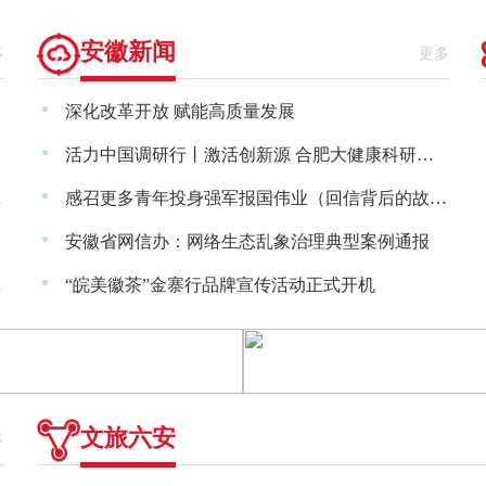
安徽新闻
多
更多
·
深化改革开放 赋能高质量发展
·
活力中国调研行丨激活创新源 合肥大健康科研成果加速产业化
·
阶之战”
感召更多青年投身强军报国伟业（回信背后的故事·传承红色基因
·
安徽省网信办：网络生态乱象治理典型案例通报
·
想纵横）
“皖美徽茶”金寨行品牌宣传活动正式开机
文旅六安
多