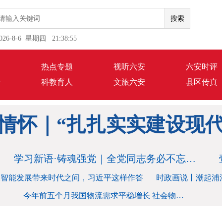
026-8-6 星期四 21:38:57
闻
热点专题
视听六安
六安时评
语
科教育人
文旅六安
县区传真
百年大党建设得更加坚强
情怀｜“扎扎实实建设现代
学习新语·铸魂强党｜全党同志务必不忘初心、牢记使命
百年大党建设得更加坚强
工智能发展带来时代之问，习近平这样作答
时政画说丨潮起浦
今年前五个月我国物流需求平稳增长 社会物流总额超146万亿元
情怀｜“扎扎实实建设现代