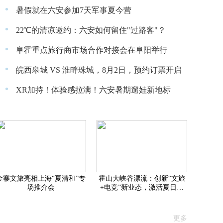
·
暑假就在六安参加7天军事夏今营
·
22℃的清凉邀约：六安如何留住"过路客"？
·
阜霍重点旅行商市场合作对接会在阜阳举行
·
皖西皋城 VS 淮畔珠城，8月2日，预约订票开启
·
XR加持！体验感拉满！六安暑期遛娃新地标
金寨文旅亮相上海“夏清和”专
霍山大峡谷漂流：创新“文旅
场推介会
+电竞”新业态，激活夏日消
费新动能
更多