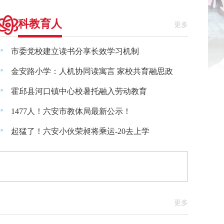
科教育人
更多
·
市委党校建立读书分享长效学习机制
·
金安路小学：人机协同读寓言 家校共育融思政
·
霍邱县河口镇中心校暑托融入劳动教育
·
1477人！六安市教体局最新公示！
·
起猛了！六安小伙荣昶将乘运-20去上学
更多