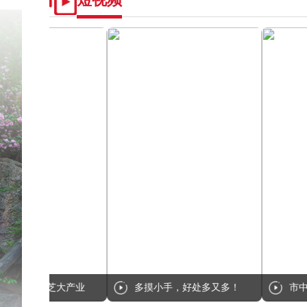
六安银瑞科技：奔跑在高性能动力电池赛道上
垃圾分类，绿色生活。“老邻居”引领社区绿色新风尚