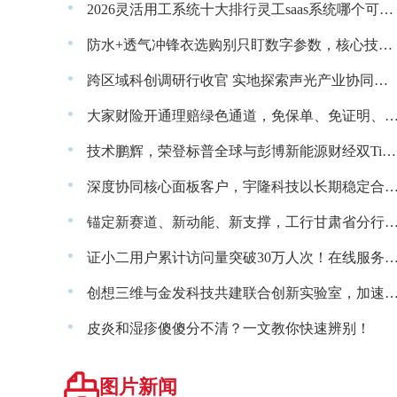
·
2026灵活用工系统十大排行灵工saas系统哪个可靠？
·
防水+透气冲锋衣选购别只盯数字参数，核心技术选对才真的好穿
·
跨区域科创调研行收官 实地探索声光产业协同发展新路径
·
大家财险开通理赔绿色通道，免保单、免证明、预付赔款，硬核提
·
技术鹏辉，荣登标普全球与彭博新能源财经双Tier 1权威榜单，全球化布局加速价值兑现
·
深度协同核心面板客户，宇隆科技以长期稳定合作夯实
·
锚定新赛道、新动能、新支撑，工行甘肃省分行金融赋能陇
·
证小二用户累计访问量突破30万人次！在线服务
·
创想三维与金发科技共建联合创新实验室，加速设备材料
·
皮炎和湿疹傻傻分不清？一文教你快速辨别！
图片新闻