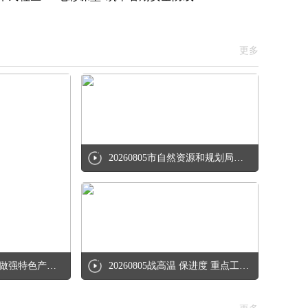
更多
20260805市自然资源和规划局：筑牢正确政绩观 绘好民生“实景图”
20260805范荣晖在霍邱县调研时强调 培育壮大龙头企业 做大做强特色产业 加快推动县域经济高质量发展
20260805战高温 保进度 重点工程建设稳步推进