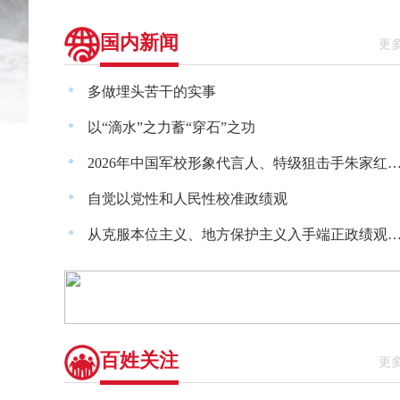
国内新闻
更
·
多做埋头苦干的实事
·
以“滴水”之力蓄“穿石”之功
·
2026年中国军校形象代言人、特级狙击手朱家红的“进
·
自觉以党性和人民性校准政绩观
·
从克服本位主义、地方保护主义入手端正政绩观（思
百姓关注
更