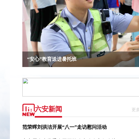
战酷暑 砺精兵
“安心”教育送进暑托班
请来“清凉港湾”歇歇脚
趣味科普解锁缤纷暑假
听退役军人 讲军旅故事
战酷暑 砺精兵
“安心”教育送进暑托班
六安新闻
更
范荣晖刘洪洁开展“八一”走访慰问活动