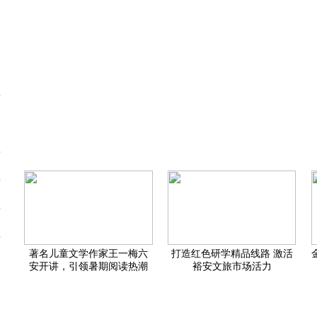
速复工复产
产业地位
原迎新变
再攀新高
协同创新
著名儿童文学作家王一梅六
打造红色研学精品线路 激活
安开讲，引领暑期阅读热潮
裕安文旅市场活力