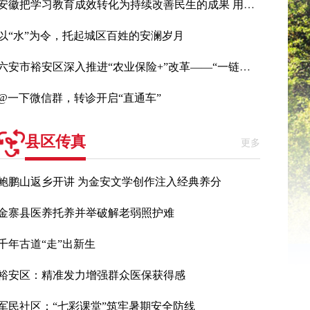
安徽把学习教育成效转化为持续改善民生的成果 用心用力办好民生实事
以“水”为令，托起城区百姓的安澜岁月
六安市裕安区深入推进“农业保险+”改革——“一链一险”护航皖西白鹅产业
@一下微信群，转诊开启“直通车”
县区传真
更多
鲍鹏山返乡开讲 为金安文学创作注入经典养分
金寨县医养托养并举破解老弱照护难
千年古道“走”出新生
裕安区：精准发力增强群众医保获得感
军民社区：“七彩课堂”筑牢暑期安全防线