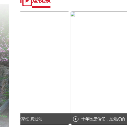
朱家红 真过劲
十年医患信任，是最好的口碑