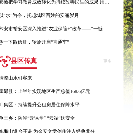
安徽把学习教育成效转化为持续改善民生的成果 用心用力办好民生实事
以“水”为令，托起城区百姓的安澜岁月
六安市裕安区深入推进“农业保险+”改革——“一链一险”护航皖西白鹅产业
@一下微信群，转诊开启“直通车”
县区传真
更多
清凉山水引客来
霍邱县：上半年实现地区生产总值168.6亿元
叶集区：持续提升公租房居住保障水平
单王乡：防溺“云课堂” “云端”送安全
鲍鹏山返乡开讲 为金安文学创作注入经典养分