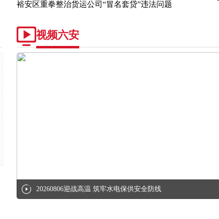
裕安区重拳整治货运公司“冒名套贷”违法问题
视频六安
20260806迎战高温 筑牢水电保供安全防线