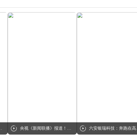
央视《新闻联播》报道！点赞六安金寨灵芝产业
六安银瑞科技：奔跑在高性能动力电池赛道上