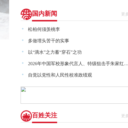
国内新闻
更
·
松柏何须羡桃李
·
多做埋头苦干的实事
·
以“滴水”之力蓄“穿石”之功
·
2026年中国军校形象代言人、特级狙击手朱家红的“进
·
自觉以党性和人民性校准政绩观
百姓关注
更