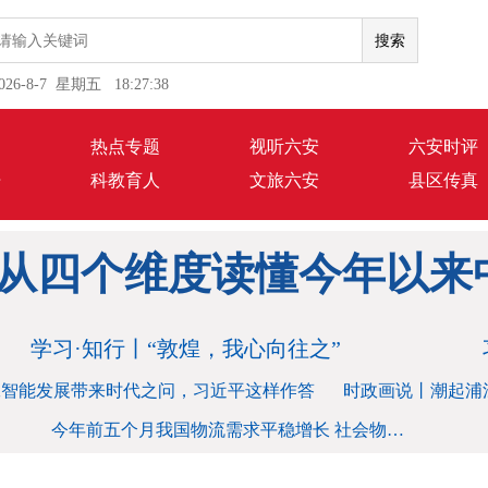
026-8-7 星期五 18:27:39
闻
热点专题
视听六安
六安时评
语
科教育人
文旅六安
县区传真
从四个维度读懂今年以来
从四个维度读懂今年以来
学习·知行丨“敦煌，我心向往之”
工智能发展带来时代之问，习近平这样作答
时政画说丨潮起浦
今年前五个月我国物流需求平稳增长 社会物流总额超146万亿元