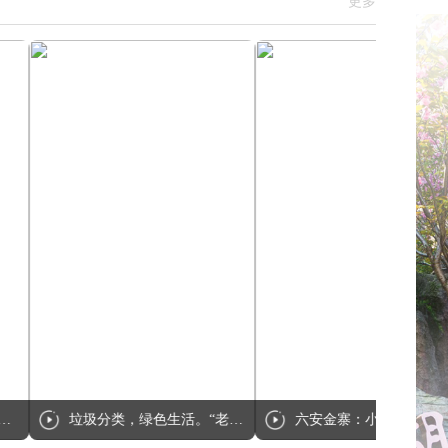
更多
垃圾分类，绿色生活。“老邻居”引领社区绿色新风尚！
六安金寨：小灵芝大产业