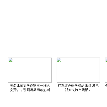
速复工复产
产业地位
著名儿童文学作家王一梅六
打造红色研学精品线路 激活
原迎新变
安开讲，引领暑期阅读热潮
裕安文旅市场活力