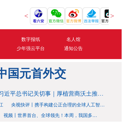
<
>
数字报纸
名人馆
少年强云平台
通知公告
中国元首外交
>>
中国元首外交
习近平总书记关切事｜厚植营商沃土推动东北全面振兴
>>
江
央视快评丨携手构建公正合理的全球人工智能治理体系
>>
视频丨世界首台、全球领先！本周，我国多领域解锁硬核成就
>>