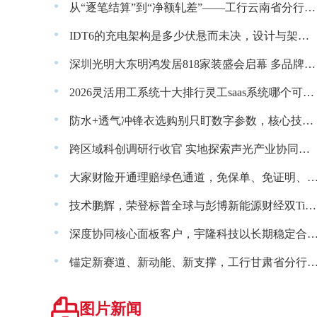
·
从“逐笔结算”到“净额轧差”——工行云南省分行以金融创新破解边贸结算难题
·
IDT6的充电架构是多少伏悬而未决，设计与架构亮点抢先看
·
深圳光明大东明鸿发居818家装盛会启幕 多品牌入驻
·
2026灵活用工系统十大排行灵工saas系统哪个可靠？
·
防水+透气冲锋衣选购别只盯数字参数，核心技术选对才真的好穿
·
跨区域科创调研行收官 实地探索声光产业协同发展新路径
·
大家财险开通理赔绿色通道，免保单、免证明、预付赔款，硬核提
·
技术鹏辉，荣登标普全球与彭博新能源财经双Tier 1权威榜单，全球化布局加速价值兑现
·
深度协同核心面板客户，宇隆科技以长期稳定合作夯实
·
锚定新赛道、新动能、新支撑，工行甘肃省分行金融赋能陇
图片新闻