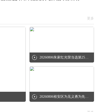
更多
20260806朱家红光荣当选第25届“中国武警忠诚卫士”
20260806裕安区为见义勇为先进个人代表上门授奖