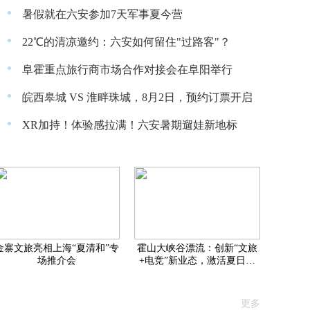
·
暑假就在六安参加7天军事夏今营
·
22℃的清凉邀约：六安如何留住"过路客"？
·
阜霍重点旅行商市场合作对接会在阜阳举行
·
皖西皋城 VS 淮畔珠城，8月2日，预约订票开启
·
XR加持！体验感拉满！六安暑期遛娃新地标
金寨文旅亮相上海“夏清和”专
霍山大峡谷漂流：创新“文旅
场推介会
+电竞”新业态，激活夏日消
费新动能
更多