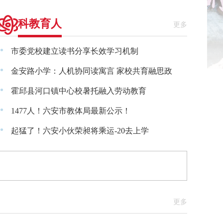
科教育人
更多
·
市委党校建立读书分享长效学习机制
·
金安路小学：人机协同读寓言 家校共育融思政
·
霍邱县河口镇中心校暑托融入劳动教育
·
1477人！六安市教体局最新公示！
·
起猛了！六安小伙荣昶将乘运-20去上学
更多