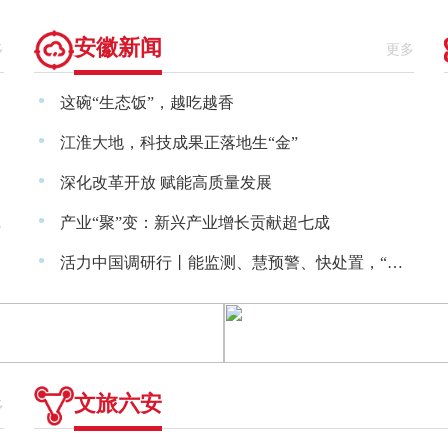
安徽新闻
多
更多
·
这碗“生态饭”，越吃越香
·
江淮大地，科技成果正落地生“金”
·
深化改革开放 赋能高质量发展
·
阶之战”
产业“聚”变：新兴产业增长贡献超七成
·
活力中国调研行丨能监测、慧预警、快处置，“智慧大脑”守护城市生命线
文旅六安
多