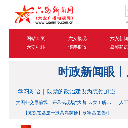
2
网站首页
六安概况
六安新
六安社科
深度报道
皋城新
时政新闻眼丨
时政新闻眼丨
学习新语｜以党的政治建设为统领加强党的各方面建设
大国外交最前线丨开幕式现场“大咖”云集！听听他们对人工智能“伙伴”的理解
人
【党旗在基层一线高高飘扬】筑牢基层战斗堡垒 建设幸福和美乡村