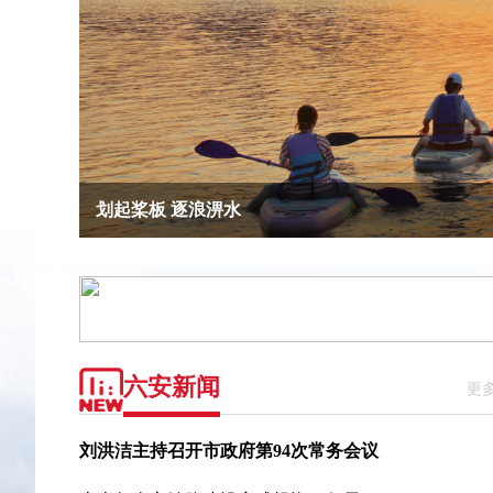
听退役军人 讲军旅故事
划起桨板 逐浪淠水
“安心”教育送进暑托班
请来“清凉港湾”歇歇脚
趣味科普解锁缤纷暑假
听退役军人 讲军旅故事
划起桨板 逐浪淠水
六安新闻
更
刘洪洁主持召开市政府第94次常务会议